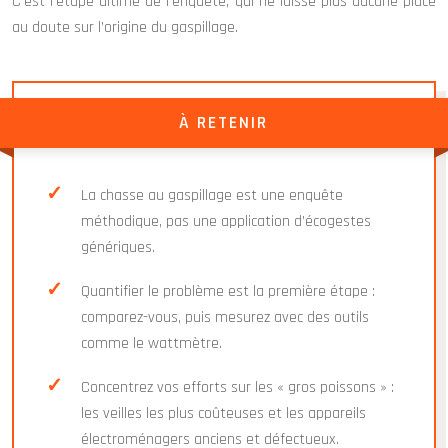
C’est l’étape ultime de l’enquête, qui ne laisse plus aucune place
au doute sur l’origine du gaspillage.
À RETENIR
La chasse au gaspillage est une enquête
méthodique, pas une application d’écogestes
génériques.
Quantifier le problème est la première étape :
comparez-vous, puis mesurez avec des outils
comme le wattmètre.
Concentrez vos efforts sur les « gros poissons » :
les veilles les plus coûteuses et les appareils
électroménagers anciens et défectueux.