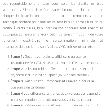
est redoutablement efficace pour isoler les circuits les plus
gourmands. Elle consiste à mesurer l’impact de la coupure de
chaque circuit sur la consommation totale de la maison. C’est une
technique parfaite pour réaliser ce test la nuit, entre 2h et 5h du
matin. À cette heure, la plupart de vos appareils sont éteints et
vous pouvez mesurer le vrai « talon de consommation » de votre
logement, c’est-à-dire la consommation minimale et
incompressible de la maison (veilles, VMC, réfrigérateur, etc.).
Étape 1 :
Devant votre Linky, affichez la puissance
instantanée (en VA). Notez cette valeur. C’est votre base.
Étape 2 :
Allez au tableau électrique et coupez UN seul
disjoncteur d’un circuit suspect (ex: « prises cuisine »).
Étape 3 :
Retournez au compteur et relevez la nouvelle
puissance instantanée.
Étape 4 :
La différence entre les deux valeurs correspond à
la consommation du circuit que vous venez de couper.
Étape 5 :
Ré-enclenchez le disjoncteur et répétez l’opération