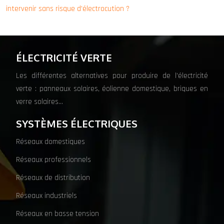
intervenir sans risque d’électrocution ?
ÉLECTRICITÉ VERTE
Les différentes alternatives pour produire de l’électricité
verte : panneaux solaires, éolienne domestique, briques en
verre solaires…
SYSTÈMES ÉLECTRIQUES
Réseaux domestiques
Réseaux professionnels
Réseaux de distribution
Réseaux industriels
Réseaux en basse tension