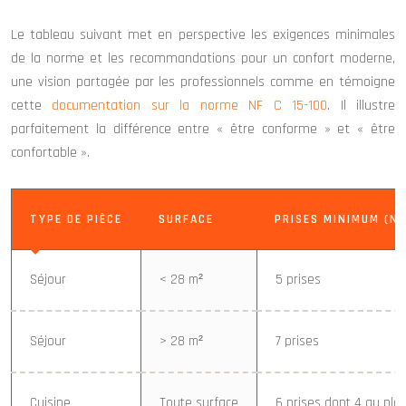
Le tableau suivant met en perspective les exigences minimales
de la norme et les recommandations pour un confort moderne,
une vision partagée par les professionnels comme en témoigne
cette
documentation sur la norme NF C 15-100
. Il illustre
parfaitement la différence entre « être conforme » et « être
confortable ».
TYPE DE PIÈCE
SURFACE
PRISES MINIMUM (N
Séjour
< 28 m²
5 prises
Séjour
> 28 m²
7 prises
Cuisine
Toute surface
6 prises dont 4 au plan