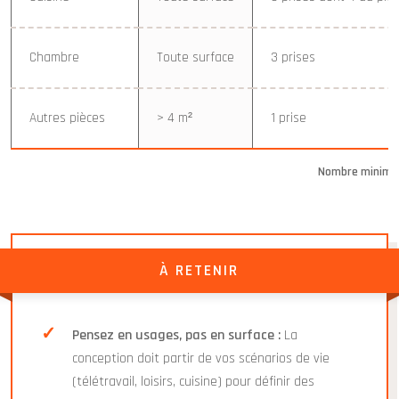
Chambre
Toute surface
3 prises
Autres pièces
> 4 m²
1 prise
Nombre minimum
À RETENIR
Pensez en usages, pas en surface :
La
conception doit partir de vos scénarios de vie
(télétravail, loisirs, cuisine) pour définir des