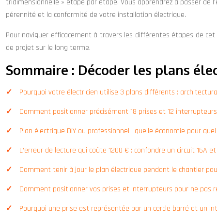
tridimensionnelle » étape par étape. Vous apprendrez à passer de l’e
pérennité et la conformité de votre installation électrique.
Pour naviguer efficacement à travers les différentes étapes de cet
de projet sur le long terme.
Sommaire : Décoder les plans élec
Pourquoi votre électricien utilise 3 plans différents : architectu
Comment positionner précisément 18 prises et 12 interrupteurs 
Plan électrique DIY ou professionnel : quelle économie pour que
L’erreur de lecture qui coûte 1200 € : confondre un circuit 16A et
Comment tenir à jour le plan électrique pendant le chantier po
Comment positionner vos prises et interrupteurs pour ne pas r
Pourquoi une prise est représentée par un cercle barré et un int