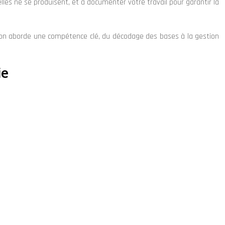
lles ne se produisent, et à documenter votre travail pour garantir la
ction aborde une compétence clé, du décodage des bases à la gestion
ie