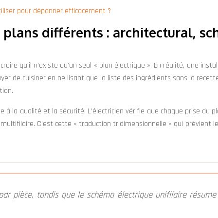
iliser pour dépanner efficacement ?
3 plans différents : architectural, 
re qu’il n’existe qu’un seul « plan électrique ». En réalité, une inst
ayer de cuisiner en ne lisant que la liste des ingrédients sans la rece
tion.
la qualité et la sécurité. L’électricien vérifie que chaque prise du plan
e multifilaire. C’est cette « traduction tridimensionnelle » qui prévi
 pièce, tandis que le schéma électrique unifilaire résume le 