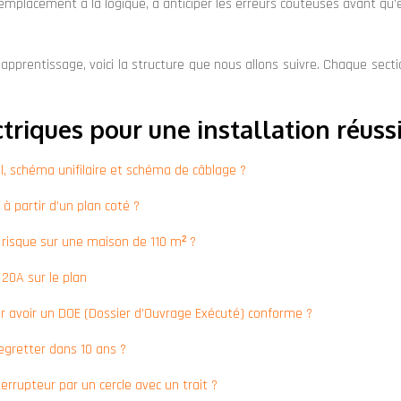
mplacement à la logique, à anticiper les erreurs coûteuses avant qu’e
 apprentissage, voici la structure que nous allons suivre. Chaque se
triques pour une installation réuss
ral, schéma unifilaire et schéma de câblage ?
à partir d’un plan coté ?
l risque sur une maison de 110 m² ?
 20A sur le plan
ur avoir un DOE (Dossier d’Ouvrage Exécuté) conforme ?
egretter dans 10 ans ?
errupteur par un cercle avec un trait ?