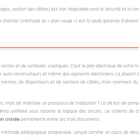
es, section des câbles) est non négociable pour la sécurité et la conf
chantier (méthode du « plan rouge ») est la seule garantie d’obtenir
 cercles et de symboles cryptiques. C’est le plan électrique de votre f
 auto-constructeurs et même des apprentis électriciens. La plupart d
e normes, de disjoncteurs et de sections de câbles, mais rarement d
s, mais de maîtriser un processus de traduction ? La clé est de compr
a unifilaire vous raconte la logique des circuits. Le schéma de câ
on croisée
permanente entre ces trois documents.
une méthode pédagogique progressive, conçue comme un cours de dess