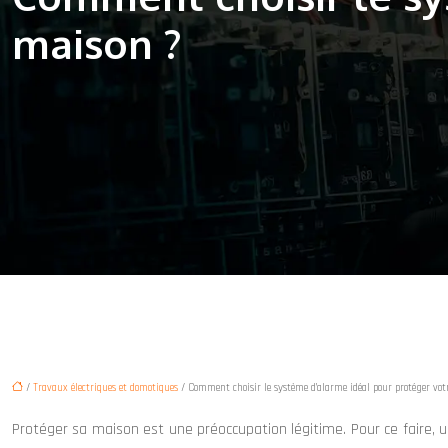
maison ?
/
Travaux électriques et domotiques
/ Comment choisir le système d’alarme idéal pour protéger vo
Protéger sa maison est une préoccupation légitime. Pour ce faire, un