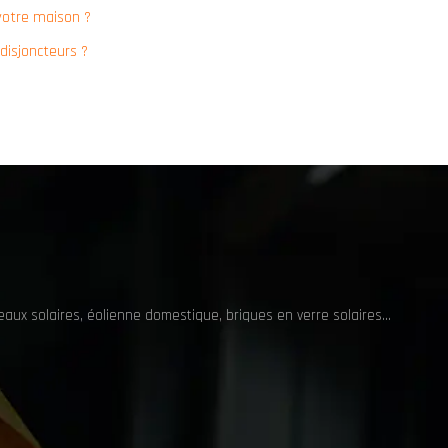
 votre maison ?
disjoncteurs ?
nneaux solaires, éolienne domestique, briques en verre solaires…