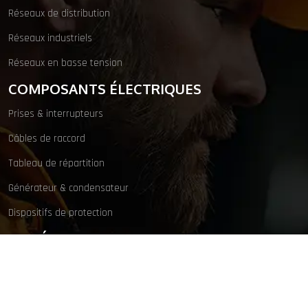
Réseaux de distribution
Réseaux industriels
Réseaux en basse tension
COMPOSANTS ÉLECTRIQUES
Prises & interrupteurs
Câbles de raccord
Tableau de répartition
Générateur & condensateur
Dispositifs de protection
SOS ÉLECTRICIEN
Des services d’urgence en dépannage, réparation et maintenance élec