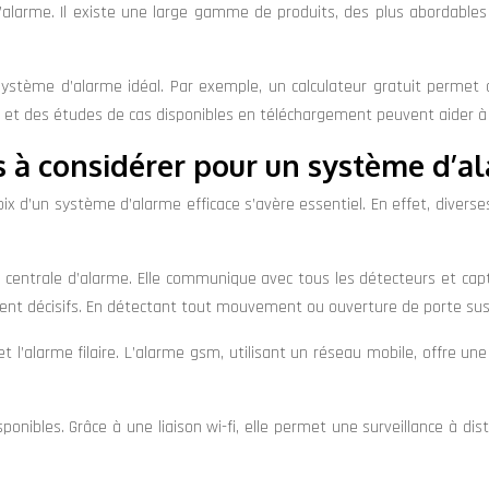
larme. Il existe une large gamme de produits, des plus abordables a
e système d’alarme idéal. Par exemple, un calculateur gratuit permet
et des études de cas disponibles en téléchargement peuvent aider à c
s à considérer pour un système d’a
oix d’un système d’alarme efficace s’avère essentiel. En effet, divers
 centrale d’alarme. Elle communique avec tous les détecteurs et capt
ent décisifs. En détectant tout mouvement ou ouverture de porte sus
l’alarme filaire. L’alarme gsm, utilisant un réseau mobile, offre une 
onibles. Grâce à une liaison wi-fi, elle permet une surveillance à dis