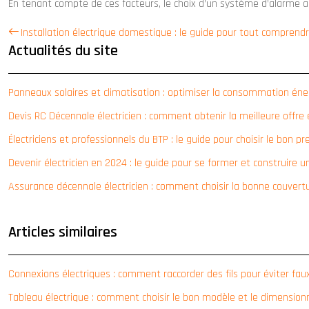
En tenant compte de ces facteurs, le choix d’un système d’alarme a
Installation électrique domestique : le guide pour tout comprendr
Actualités du site
Panneaux solaires et climatisation : optimiser la consommation éne
Devis RC Décennale électricien : comment obtenir la meilleure offre
Électriciens et professionnels du BTP : le guide pour choisir le bon p
Devenir électricien en 2024 : le guide pour se former et construire un
Assurance décennale électricien : comment choisir la bonne couvert
Articles similaires
Connexions électriques : comment raccorder des fils pour éviter fa
Tableau électrique : comment choisir le bon modèle et le dimension