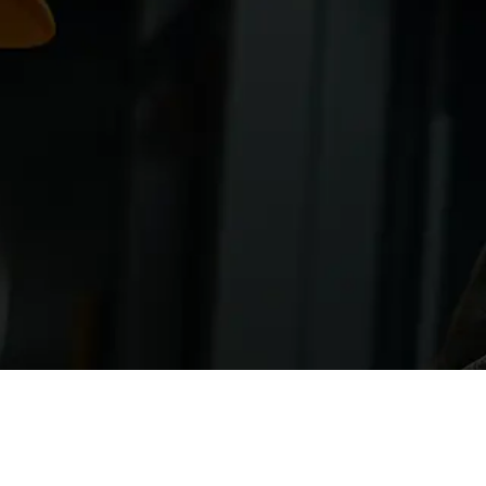
trique en cas de pannes, court-circuit ou surtension.