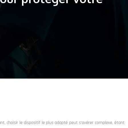
t, choisir le dispositif le plus adapté peut s’avérer complexe, étant