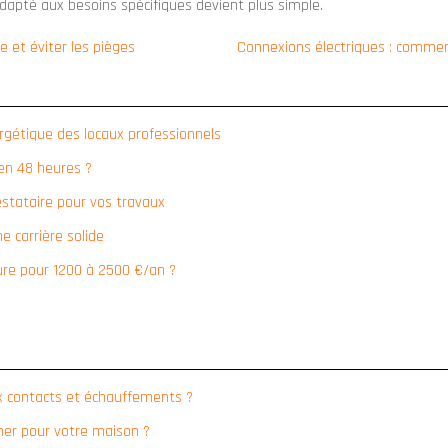
dapté aux besoins spécifiques devient plus simple.
e et éviter les pièges
Connexions électriques : comment
rgétique des locaux professionnels
 en 48 heures ?
restataire pour vos travaux
e carrière solide
ure pour 1200 à 2500 €/an ?
ux contacts et échauffements ?
ner pour votre maison ?