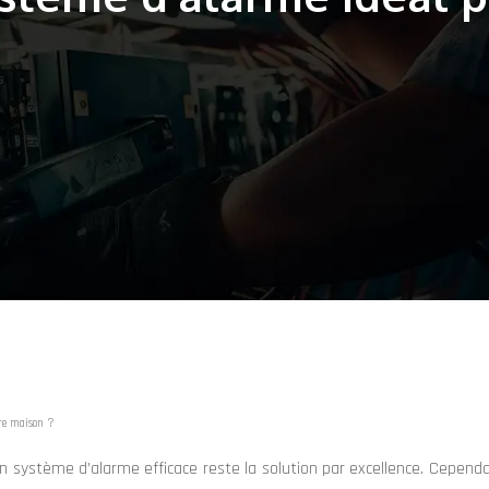
tre maison ?
 système d’alarme efficace reste la solution par excellence. Cependan