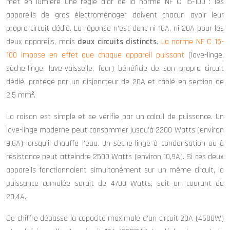
met en lumière une règle d’or de la norme NF C 15-100 : les
appareils de gros électroménager doivent chacun avoir leur
propre circuit dédié. La réponse n’est donc ni 16A, ni 20A pour les
deux appareils, mais
deux circuits distincts
.
La norme NF C 15-
100 impose en effet que chaque appareil puissant
(lave-linge,
sèche-linge, lave-vaisselle, four) bénéficie de son propre circuit
dédié, protégé par un disjoncteur de 20A et câblé en section de
2,5 mm².
La raison est simple et se vérifie par un calcul de puissance. Un
lave-linge moderne peut consommer jusqu’à 2200 Watts (environ
9,6A) lorsqu’il chauffe l’eau. Un sèche-linge à condensation ou à
résistance peut atteindre 2500 Watts (environ 10,9A). Si ces deux
appareils fonctionnaient simultanément sur un même circuit, la
puissance cumulée serait de 4700 Watts, soit un courant de
20,4A.
Ce chiffre dépasse la capacité maximale d’un circuit 20A (4600W)