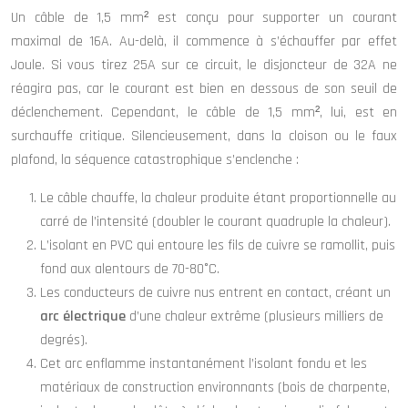
Un câble de 1,5 mm² est conçu pour supporter un courant
maximal de 16A. Au-delà, il commence à s’échauffer par effet
Joule. Si vous tirez 25A sur ce circuit, le disjoncteur de 32A ne
réagira pas, car le courant est bien en dessous de son seuil de
déclenchement. Cependant, le câble de 1,5 mm², lui, est en
surchauffe critique. Silencieusement, dans la cloison ou le faux
plafond, la séquence catastrophique s’enclenche :
Le câble chauffe, la chaleur produite étant proportionnelle au
carré de l’intensité (doubler le courant quadruple la chaleur).
L’isolant en PVC qui entoure les fils de cuivre se ramollit, puis
fond aux alentours de 70-80°C.
Les conducteurs de cuivre nus entrent en contact, créant un
arc électrique
d’une chaleur extrême (plusieurs milliers de
degrés).
Cet arc enflamme instantanément l’isolant fondu et les
matériaux de construction environnants (bois de charpente,