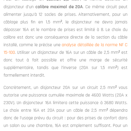
disjoncteur d’un
calibre maximal de 20A
. Ce même circuit peut
alimenter jusqu’à 12 socles de prises. Alternativement, pour un
câblage plus fin en 1,5 mm², le disjoncteur ne devra jamais
dépasser 16A et le nombre de prises est limité à 8. Le choix du
calibre est donc une conséquence directe de la section du câble
installé, comme le précise une
analyse détaillée de la norme NF C
15-100
. Utiliser un disjoncteur de 16A sur un câble de 2,5 mm² est
donc tout à fait possible et offre une marge de sécurité
supplémentaire, tandis que l’inverse (20A sur 1,5 mm²) est
formellement interdit.
Concrètement, un disjoncteur 20A sur un circuit 2,5 mm² vous
autorise une puissance cumulée maximale de 4600 Watts (20A x
230V). Un disjoncteur 16A limitera cette puissance à 3680 Watts.
Le choix entre 16A et 20A pour un câble de 2,5 mm² dépendra
donc de l’usage prévu du circuit : pour des prises de confort dans
un salon ou une chambre, 16A est amplement suffisant. Pour un