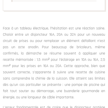
Face à un tableau électrique, l’hésitation est une réaction saine.
Choisir entre un disjoncteur 16A, 20A ou 32A pour un nouveau
circuit de prises ou pour remplacer un élément défaillant n’est
pas un acte anodin. Pour beaucoup de bricoleurs, même
confirmés, la démarche se résume souvent à appliquer une
recette mémorisée : 1,5 mm² pour l’éclairage en 10A ou 16A, 2,5
mm² pour les prises en 16A ou 20A. Cette approche, bien que
souvent correcte, s’apparente à suivre une recette de cuisine
sans comprendre la chimie de la cuisson. Elle atteint ses limites
dès qu’un cas particulier se présente : une pompe de piscine qui
fait tout sauter au démarrage, une buanderie gourmande en
énergie, ou une longueur de câble importante.
L’erreur fondamentale est de croire que le disjoncteur protège