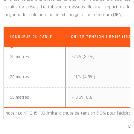
circuits de prises. Le tableau ci-dessous illustre l’impact de la
longueur du câble pour un circuit chargé à son maximum (16A).
LONGUEUR DU CÂBLE
CHUTE TENSION 1,5MM² (16A)
20 mètres
~7,4V (3,2%)
30 mètres
~11,1V (4,8%)
50 mètres
~18,5V (8%)
Note : La NF C 15-100 limite la chute de tension à 3% pour l’éclair
Chu