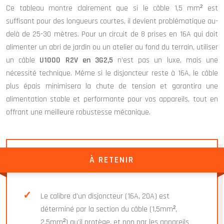
Ce tableau montre clairement que si le câble 1,5 mm² est
suffisant pour des longueurs courtes, il devient problématique au-
delà de 25-30 mètres. Pour un circuit de 8 prises en 16A qui doit
alimenter un abri de jardin ou un atelier au fond du terrain, utiliser
un câble
U1000 R2V en 3G2,5
n’est pas un luxe, mais une
nécessité technique. Même si le disjoncteur reste à 16A, le câble
plus épais minimisera la chute de tension et garantira une
alimentation stable et performante pour vos appareils, tout en
offrant une meilleure robustesse mécanique.
À RETENIR
Le calibre d’un disjoncteur (16A, 20A) est
déterminé par la section du câble (1,5mm²,
2,5mm²) qu’il protège, et non par les appareils