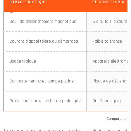
CARACTÉRISTIQUE
DISJONCTEUR COU
Seuil de déclenchement magnétique
5 à 10 fois le courant
Courant d’appel toléré au démarrage
Faible tolérance
Usage typique
Appareils électromén
Comportement avec pompe piscine
Risque de déclench
Protection contre surcharge prolongée
Oui (thermique)
Comparaison C
En somme, pour une pompe de piscine, la solution normée et