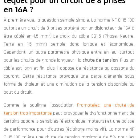
en 16A ?
À première vue, la question semble simple. La norme NF C 15-100
autorise un circuit de 8 prises protégé par un disjoncteur de 16A à
être câblé en 1,5 mm². Le choix du câble 3G1,5 (Phase, Neutre,
Terre en 1,5 mm²) semble donc logique et économique.
Cependant, un autre paramètre physique entre en jeu, surtout
pour les circuits de grande longueur : la
chute de tension
. Plus un
câble est long et fin, plus il oppose de résistance au passage du
courant. Cette résistance provoque une perte d’énergie sous
forme de chaleur et une diminution de la tension disponible au
bout du circuit.
Comme le souligne l’association
Promotelec, une chute de
tension trop importante
peut provoquer le dysfonctionnement de
certains appareils sensibles (électronique, moteurs) et une baisse
de performance pour d’autres (éclairage moins vif). La norme NF
C 15-100 tolère une chute de tension maximale de 5% pour les