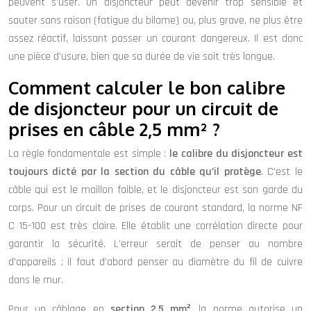
peuvent s’user. Un disjoncteur peut devenir trop sensible et
sauter sans raison (fatigue du bilame) ou, plus grave, ne plus être
assez réactif, laissant passer un courant dangereux. Il est donc
une pièce d’usure, bien que sa durée de vie soit très longue.
Comment calculer le bon calibre
de disjoncteur pour un circuit de
prises en câble 2,5 mm² ?
La règle fondamentale est simple :
le calibre du disjoncteur est
toujours dicté par la section du câble qu’il protège
. C’est le
câble qui est le maillon faible, et le disjoncteur est son garde du
corps. Pour un circuit de prises de courant standard, la norme NF
C 15-100 est très claire. Elle établit une corrélation directe pour
garantir la sécurité. L’erreur serait de penser au nombre
d’appareils ; il faut d’abord penser au diamètre du fil de cuivre
dans le mur.
Pour un câblage en
section 2,5 mm²
, la norme autorise un