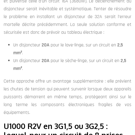
et pulvérise celle d’un circuit 16A (3680W). Le déclenchement du
disjoncteur serait inévitable et systématique. Tenter de résoudre
le problème en installant un disjoncteur de 32A serait l’erreur
mortelle décrite précédemment. La seule solution conforme et
sécurisée est donc de prévoir au tableau électrique :
Un disjoncteur
20A
pour le lave-linge, sur un circuit en
2,5
mm²
.
Un disjoncteur
20A
pour le sèche-linge, sur un circuit en
2,5
mm²
.
Cette approche offre un avantage supplémentaire : elle prévient
les chutes de tension qui peuvent survenir lorsque deux appareils
puissants démarrent en même temps, protégeant ainsi sur le
long terme les composants électroniques fragiles de vos
équipements.
U1000 R2V en 3G1,5 ou 3G2,5 :
lequel pour un circuit de 8 prises