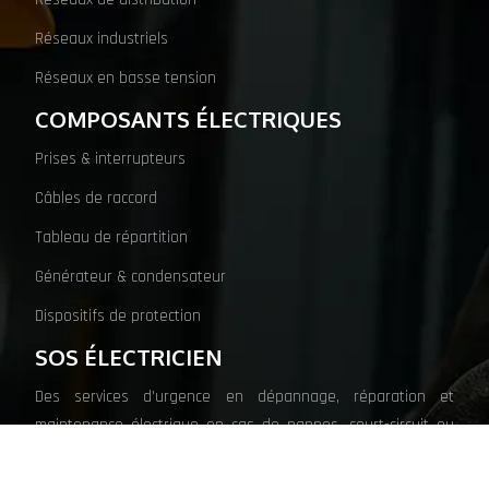
Réseaux industriels
Réseaux en basse tension
COMPOSANTS ÉLECTRIQUES
Prises & interrupteurs
Câbles de raccord
Tableau de répartition
Générateur & condensateur
Dispositifs de protection
SOS ÉLECTRICIEN
Des services d’urgence en dépannage, réparation et
maintenance électrique en cas de pannes, court-circuit ou
surtension.