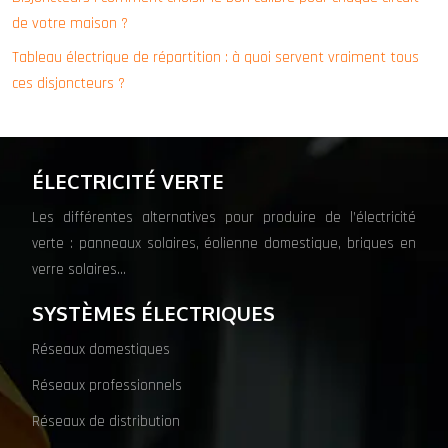
de votre maison ?
Tableau électrique de répartition : à quoi servent vraiment tous
ces disjoncteurs ?
ÉLECTRICITÉ VERTE
Les différentes alternatives pour produire de l’électricité
verte : panneaux solaires, éolienne domestique, briques en
verre solaires…
SYSTÈMES ÉLECTRIQUES
Réseaux domestiques
Réseaux professionnels
Réseaux de distribution