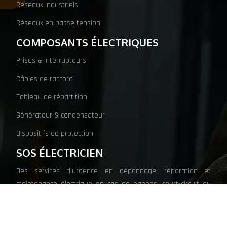
Réseaux industriels
Réseaux en basse tension
COMPOSANTS ÉLECTRIQUES
Prises & interrupteurs
Câbles de raccord
Tableau de répartition
Générateur & condensateur
Dispositifs de protection
SOS ÉLECTRICIEN
Des services d’urgence en dépannage, réparation et
maintenance électrique en cas de pannes, court-circuit ou
surtension.